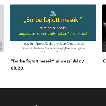
“Borba fojtott mesék” pinceszínház /
C
08.20.