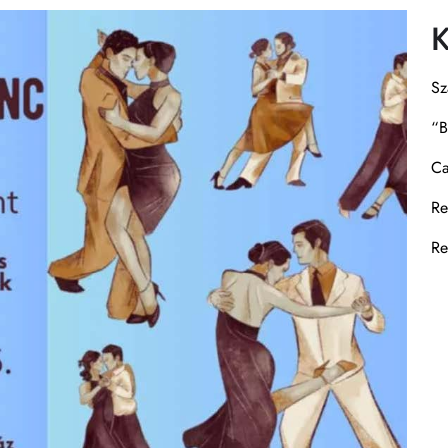
K
Sz
“B
Ca
Re
Re