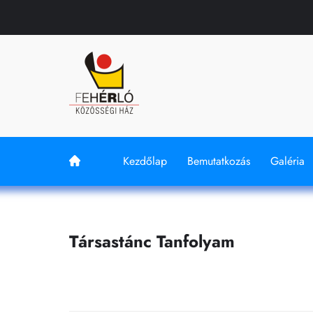
Kezdőlap
Bemutatkozás
Galéria
Társastánc Tanfolyam