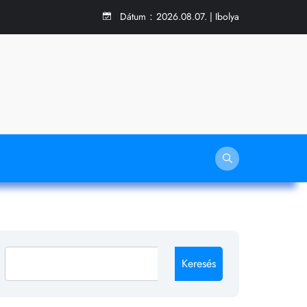
:
Dátum
2026.08.07. | Ibolya
Keresés