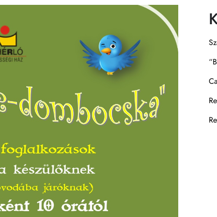
K
Sz
“B
Ca
Re
Re