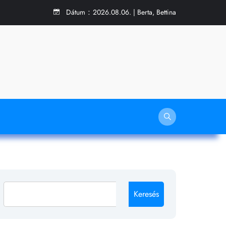
:
Dátum
2026.08.06. | Berta, Bettina
Keresés