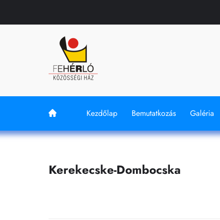
Kezdőlap
Bemutatkozás
Galéria
Kerekecske-Dombocska