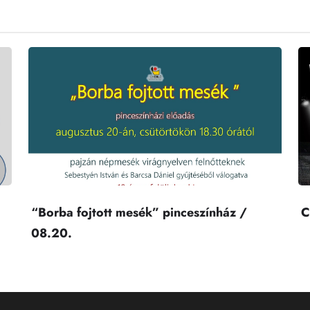
“Borba fojtott mesék” pinceszínház /
C
08.20.