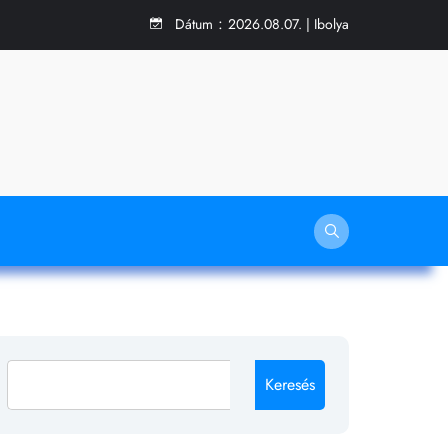
:
Dátum
2026.08.07. | Ibolya
Keresés