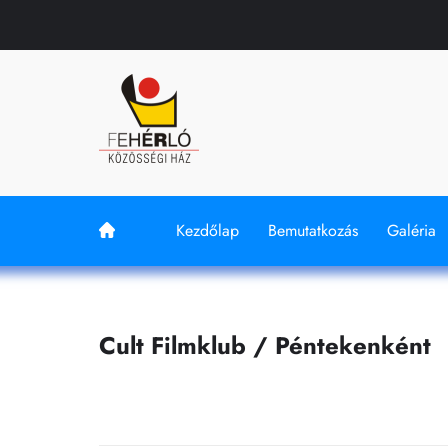
Kezdőlap
Bemutatkozás
Galéria
Cult Filmklub / Péntekenként