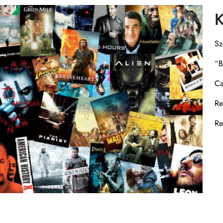
K
Sz
“B
Ca
Re
Re