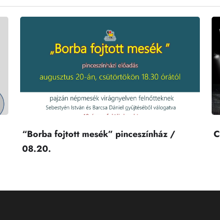
“Borba fojtott mesék” pinceszínház /
C
08.20.