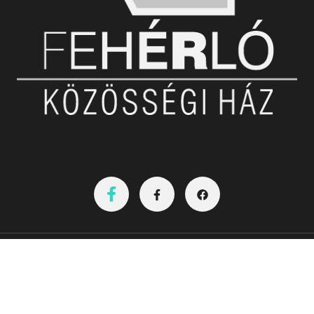
Nyitvatartás:08-20óráig
Hétvégén az aktuális programok szerint!