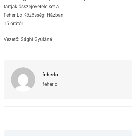
tartják összejöveteleiket a
Fehér Ló Közösségi Házban
15 órától
Vezető: Sághi Gyuláné
feherlo
feherlo