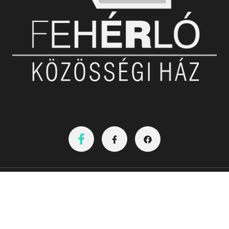
Nyitvatartás:08-20óráig
Hétvégén az aktuális programok szerint!