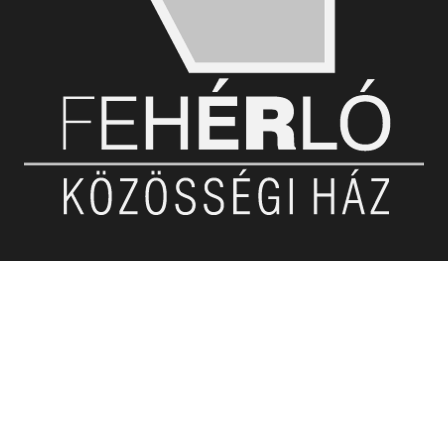
Nyitvatartás:08-20óráig