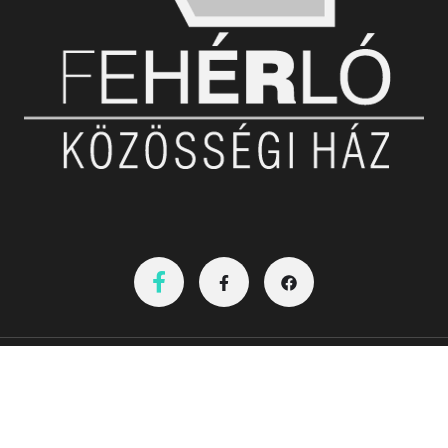
Nyitvatartás:08-20óráig
Hétvégén az aktuális programok szerint!