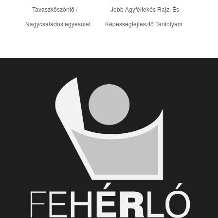
Tavaszköszöntő /
Jobb Agyféltekés Rajz, És
Nagycsaládos egyesület
Képességfejlesztő Tanfolyam